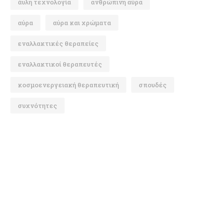
άυλη τεχνολογία
ανθρώπινη αύρα
αύρα
αύρα και χρώματα
εναλλακτικές θεραπείες
εναλλακτικοί θεραπευτές
κοσμοενεργειακή θεραπευτική
σπουδές
συχνότητες