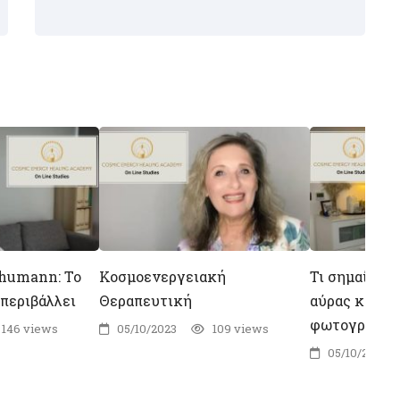
chumann: Το
Κοσμοενεργειακή
Τι σημαίνου
 περιβάλλει
Θεραπευτική
αύρας και π
φωτογραφίζ
146 views
05/10/2023
109 views
05/10/2023