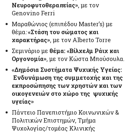
Νευροφυτοθερα
π
είας»
, με τον
Genovino Ferri
Μαραθώνιος (επιπέδου Master’s) με
θέμα
:
«Στάση του σώματος και
χαρακτήρας»
, με τον Alberto Torre
Σεμινάριο με
θέμα: «Βίλχε
λ
μ Ράιχ και
Οργονομία»
, με τον Κώστα Μπούσουλα.
«Δημόσια Συστήματα Ψυχικής Υγείας:
Ενδυνάμωση της συμμετοχής και της
εκπροσώπησης των χρηστών και των
οικογενειών στο χώρο της ψυχικής
υγείας»
Πάντειο Πανεπιστήμιο Κοινωνικών &
Πολιτικών Επιστημών, Τμήμα
Ψυχολογίας/τομέας Κλινικής