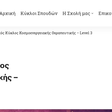
Αρχική
Κύκλοι Σπουδών
Η Σχολή μας
Επικο
ός Κύκλος Κοσμοενεργειακής Θεραπευτικής – Level 3
λος
κής –