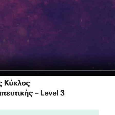
ς Κύκλος
ευτικής – Level 3