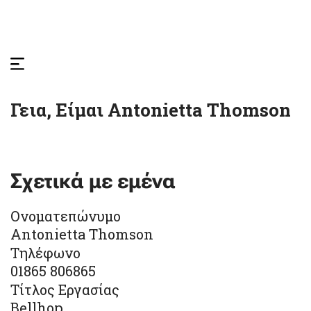
Γεια, Είμαι
Antonietta Thomson
Σχετικά με εμένα
Ονοματεπώνυμο
Antonietta Thomson
Τηλέφωνο
01865 806865
Τίτλος Εργασίας
Bellhop